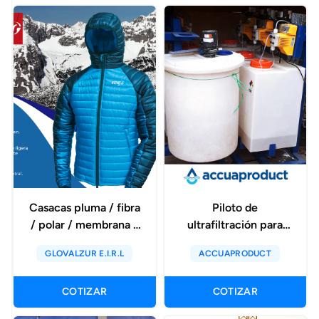
Casacas pluma / fibra
Piloto de
/ polar / membrana /
ultrafiltración para
técnico
reducción de
GLOVALZUR E.I.R.L
ACCUAPRODUCT
arsénico, sdi de
diversas fuentes de
COTIZAR
COTIZAR
agua