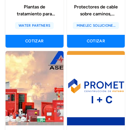
Plantas de
Protectores de cable
tratamiento para
sobre caminos,
reuso de efluentes
(esteras)
WATER PARTNERS
MINELEC SOLUCIONES
INDUSTRIALES E.I.R.L
COTIZAR
COTIZAR