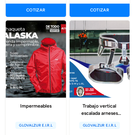
COTIZAR
COTIZAR
Impermeables
Trabajo vertical
escalada arneses
seguridad
GLOVALZUR E.I.R.L
GLOVALZUR E.I.R.L