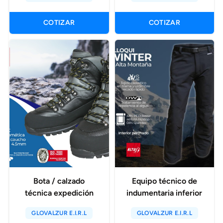
COTIZAR
COTIZAR
Bota / calzado
Equipo técnico de
técnica expedición
indumentaria inferior
GLOVALZUR E.I.R.L
GLOVALZUR E.I.R.L