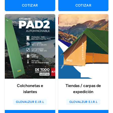
COTIZAR
COTIZAR
Colchonetas e
Tiendas / carpas de
islantes
expedición
GLOVALZUR E.I.R.L
GLOVALZUR E.I.R.L