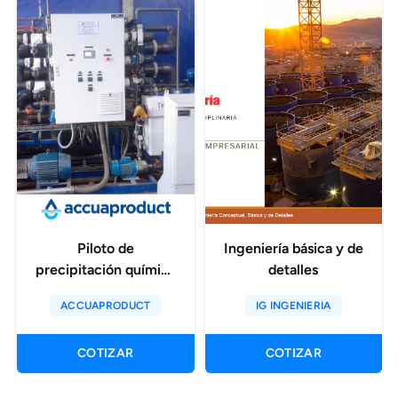
Piloto de
Ingeniería básica y de
precipitación química
detalles
selectiva con
ACCUAPRODUCT
IG INGENIERIA
microfiltración
COTIZAR
COTIZAR