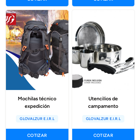
Mochilas técnico
Utencilios de
expedición
campamento
GLOVALZUR E.I.R.L
GLOVALZUR E.I.R.L
COTIZAR
COTIZAR