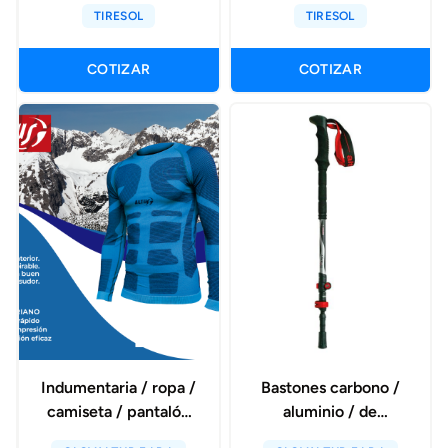
TIRESOL
TIRESOL
COTIZAR
COTIZAR
Indumentaria / ropa /
Bastones carbono /
camiseta / pantalón
aluminio / de
interior térmica
exploración