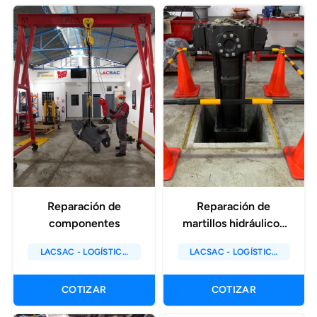
Reparación de
Reparación de
componentes
martillos hidráulicos
multimarca
LACSAC - LOGÍSTICA
LACSAC - LOGÍSTICA
ASESORES
ASESORES
CONSULTORES S.A.C
CONSULTORES S.A.C
COTIZAR
COTIZAR