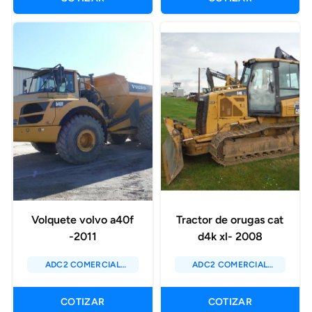
Volquete volvo a40f
Tractor de orugas cat
-2011
d4k xl- 2008
ADC2 COMERCIAL
ADC2 COMERCIAL
SAC
SAC
COTIZAR
COTIZAR