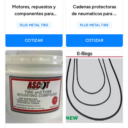
Motores, repuestos y
Cadenas protectoras
componentes para
de neumaticos para el
maquinaria de
sector construccion y
PLUS METAL TIRE
PLUS METAL TIRE
construcción y
minero
minera
COTIZAR
COTIZAR