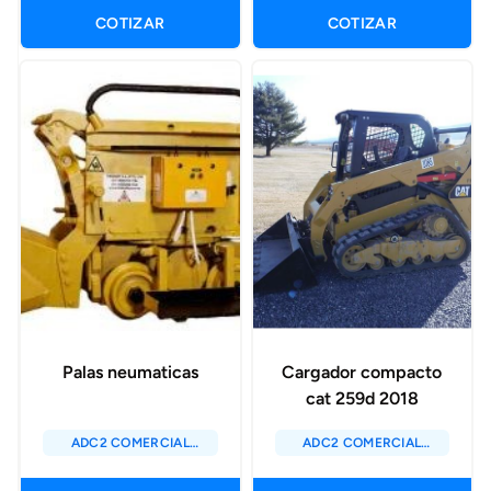
COTIZAR
COTIZAR
cargadores, lampones
de tractores, cuchillas
de motoniveladoras
entre otros
Palas neumaticas
Cargador compacto
cat 259d 2018
ADC2 COMERCIAL
ADC2 COMERCIAL
SAC
SAC