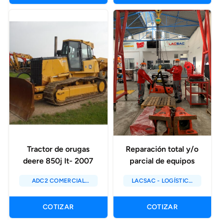
Tractor de orugas
Reparación total y/o
deere 850j lt- 2007
parcial de equipos
ADC2 COMERCIAL
LACSAC - LOGÍSTICA
SAC
ASESORES
CONSULTORES S.A.C
COTIZAR
COTIZAR