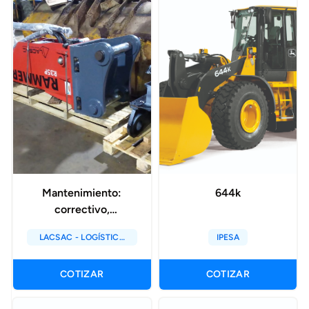
Mantenimiento:
644k
correctivo,
preventivo y/o
LACSAC - LOGÍSTICA
IPESA
predictivo
ASESORES
CONSULTORES S.A.C
COTIZAR
COTIZAR