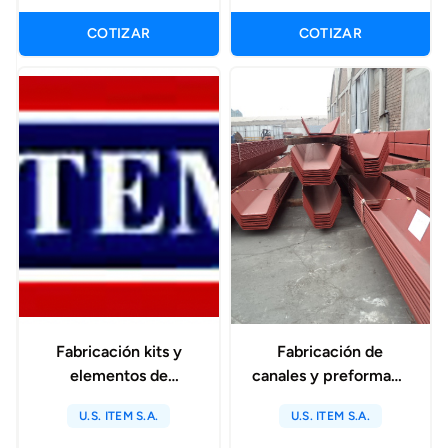
COTIZAR
COTIZAR
Fabricación kits y
Fabricación de
elementos de
canales y preformado
desgaste para tolvas
de planchas npara
U.S. ITEM S.A.
U.S. ITEM S.A.
de camiones,
tolvas de camiones
cucharones de
mineros