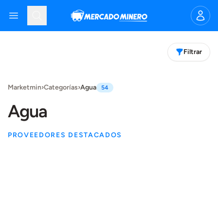
Mercado Minero
Open menu
Search
Filtrar
Products
Marketmin
›
Categorías
›
Agua
54
Agua
PROVEEDORES DESTACADOS