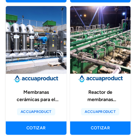
Membranas
Reactor de
cerámicas para el
membranas
tratamiento de agua
sumergidas-mbr
ACCUAPRODUCT
ACCUAPRODUCT
de lavadero de
camiones de mina-
COTIZAR
COTIZAR
truck shop