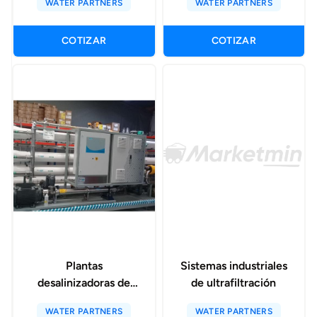
WATER PARTNERS
WATER PARTNERS
(brackish water)
COTIZAR
COTIZAR
Plantas
Sistemas industriales
desalinizadoras de
de ultrafiltración
ósmosis inversa para
WATER PARTNERS
WATER PARTNERS
agua de mar