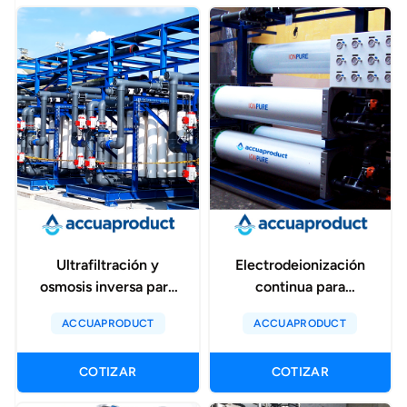
Ultrafiltración y
Electrodeionización
osmosis inversa para
continua para
el tratamiento de
generación de agua
ACCUAPRODUCT
ACCUAPRODUCT
agua de lixiviado
ultrapura para
minero
caldero de alta
COTIZAR
COTIZAR
presión