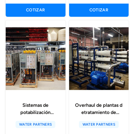
COTIZAR
COTIZAR
Sistemas de
Overhaul de plantas d
potabilización
etratamiento de
portatiles
aguas
WATER PARTNERS
WATER PARTNERS