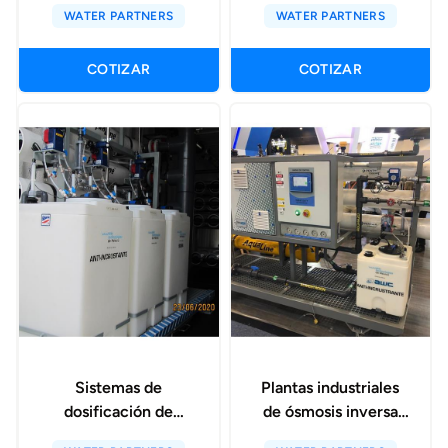
WATER PARTNERS
WATER PARTNERS
COTIZAR
COTIZAR
Sistemas de
Plantas industriales
dosificación de
de ósmosis inversa
químicos
para agua salobre