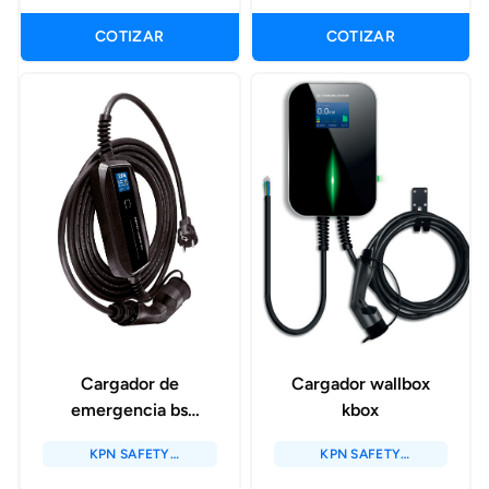
COTIZAR
COTIZAR
Cargador de
Cargador wallbox
emergencia bs
kbox
portátil sch/t2 10a.
KPN SAFETY
KPN SAFETY
SOLUTIONS / KPN
SOLUTIONS / KPN