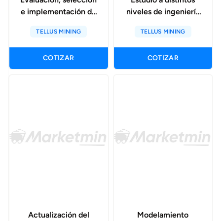
e implementación de
niveles de ingeniería
sistema de gestión de
sobre remotización
TELLUS MINING
TELLUS MINING
flota multivendor
de bulldozer en stock
minero
COTIZAR
COTIZAR
Actualización del
Modelamiento