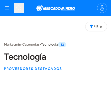
Mercado Minero
Open menu
Search
Filtrar
Products
Marketmin
›
Categorías
›
Tecnología
32
Tecnología
PROVEEDORES DESTACADOS