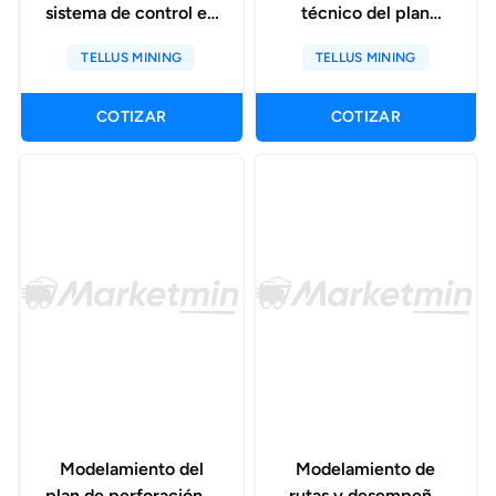
sistema de control en
técnico del plan
plantas
minero con alastri
TELLUS MINING
TELLUS MINING
concentradoras
tactical scheduler
COTIZAR
COTIZAR
Modelamiento del
Modelamiento de
plan de perforación y
rutas y desempeño