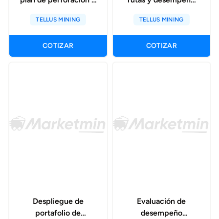
tronadura con alastri
de equipos con haul
TELLUS MINING
TELLUS MINING
rapid reserver
infinity
COTIZAR
COTIZAR
Despliegue de
Evaluación de
portafolio de
desempeño