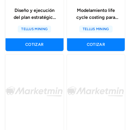
Diseño y ejecución
Modelamiento life
del plan estratégico
cycle costing para
de implementación
flota de palas y
TELLUS MINING
TELLUS MINING
de tecnologías de
camiones
seguridad
multivendor
COTIZAR
COTIZAR