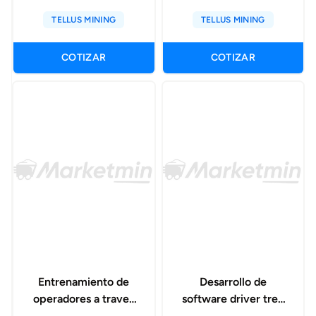
softwares alastri
operacional para
TELLUS MINING
TELLUS MINING
equipos mineros
COTIZAR
COTIZAR
Entrenamiento de
Desarrollo de
operadores a traves
software driver tree
de data analytics
conectado a sistema