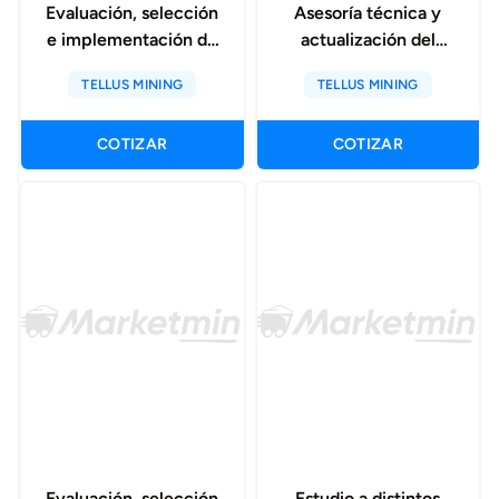
Evaluación, selección
Asesoría técnica y
e implementación de
actualización del
tecnologías de
sistema de gestión de
TELLUS MINING
TELLUS MINING
gestión de fatiga
flota
COTIZAR
COTIZAR
Evaluación, selección
Estudio a distintos