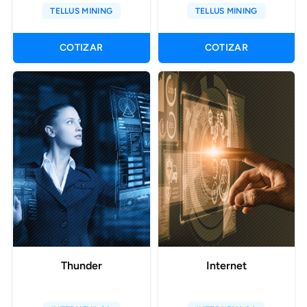
TELLUS MINING
TELLUS MINING
de gestión de flota
COTIZAR
COTIZAR
Thunder
Internet