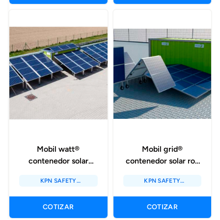
Mobil watt®
Mobil grid®
contenedor solar
contenedor solar roll
móvil
up
KPN SAFETY
KPN SAFETY
SOLUTIONS / KPN
SOLUTIONS / KPN
ENERGY SOLUTIONS
ENERGY SOLUTIONS
COTIZAR
COTIZAR