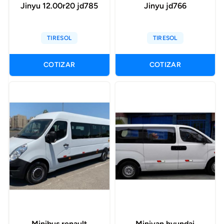
Jinyu 12.00r20 jd785
Jinyu jd766
TIRESOL
TIRESOL
COTIZAR
COTIZAR
Minibus renault
Minivan hyundai