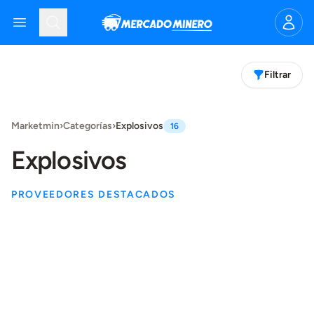
Mercado Minero
Open menu
Search
Filtrar
Products
Marketmin
›
Categorías
›
Explosivos
16
Explosivos
PROVEEDORES DESTACADOS